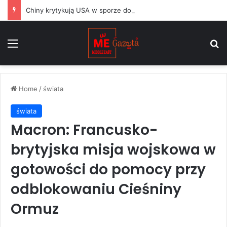
Chiny krytykują USA w sporze dotyczącym Huawei, podczas gdy argentyński Milei balansuje między Waszyngtonem a Pekinem
Menu
S
Home
/
świata
świata
Macron: Francusko-
brytyjska misja wojskowa w
gotowości do pomocy przy
odblokowaniu Cieśniny
Ormuz