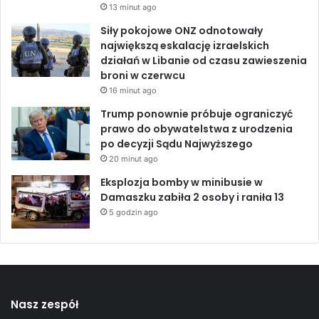
13 minut ago
m
a
Siły pokojowe ONZ odnotowały
t
największą eskalację izraelskich
o
działań w Libanie od czasu zawieszenia
r
broni w czerwcu
z
16 minut ago
y
Trump ponownie próbuje ograniczyć
w
prawo do obywatelstwa z urodzenia
c
po decyzji Sądu Najwyższego
i
20 minut ago
ą
ż
Eksplozja bomby w minibusie w
o
Damaszku zabiła 2 osoby i raniła 13
s
5 godzin ago
t
r
o
ż
n
i
Nasz zespół