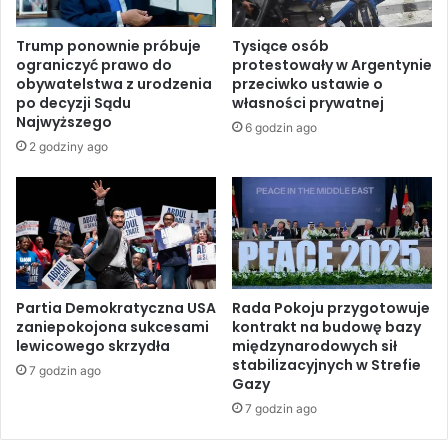
ó
o
b
n
Trump ponownie próbuje
Tysiące osób
z
a
ograniczyć prawo do
protestowały w Argentynie
g
ł
obywatelstwa z urodzenia
przeciwko ustawie o
i
C
po decyzji Sądu
własności prywatnej
n
i
Najwyższego
6 godzin ago
ę
e
2 godziny ago
ł
ś
o
n
w
i
k
n
o
ę
l
O
e
r
j
m
Partia Demokratyczna USA
Rada Pokoju przygotowuje
n
zaniepokojona sukcesami
kontrakt na budowę bazy
u
lewicowego skrzydła
międzynarodowych sił
y
z
stabilizacyjnych w Strefie
c
p
7 godzin ago
Gazy
h
o
i
7 godzin ago
p
z
o