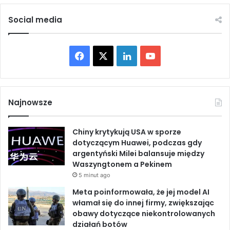
r
r
a
o
Social media
e
z
l
u
s
m
F
X
L
Y
k
i
i
e
a
i
o
c
n
h
i
c
n
u
a
u
Najnowsze
t
U
e
k
T
a
S
k
Chiny krytykują USA w sporze
A
b
e
u
a
dotyczącym Huawei, podczas gdy
i
c
argentyński Milei balansuje między
I
o
d
b
h
Waszyngtonem a Pekinem
r
a
5 minut ago
o
I
e
n
Meta poinformowała, że jej model AI
u
k
n
włamał się do innej firmy, zwiększając
,
obawy dotyczące niekontrolowanych
a
działań botów
r