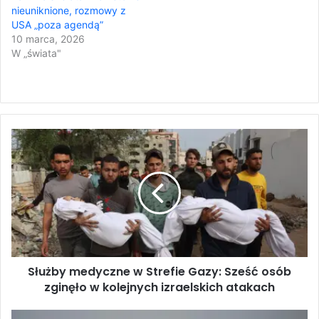
nieuniknione, rozmowy z
USA „poza agendą”
10 marca, 2026
W „świata"
S
ł
u
ż
b
y
m
e
d
Służby medyczne w Strefie Gazy: Sześć osób
y
zginęło w kolejnych izraelskich atakach
c
z
n
P