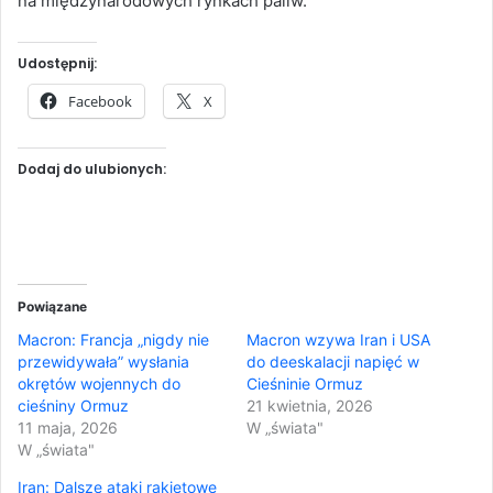
na międzynarodowych rynkach paliw.
Udostępnij:
Facebook
X
Dodaj do ulubionych:
Powiązane
Macron: Francja „nigdy nie
Macron wzywa Iran i USA
przewidywała” wysłania
do deeskalacji napięć w
okrętów wojennych do
Cieśninie Ormuz
cieśniny Ormuz
21 kwietnia, 2026
11 maja, 2026
W „świata"
W „świata"
Iran: Dalsze ataki rakietowe