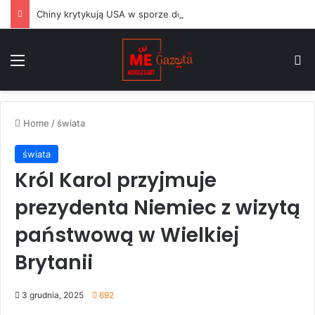
Chiny krytykują USA w sporze dotyczącym Huawei, podczas gdy argentyński Milei balansuje między Waszyngtonem a Pekinem
Menu
S
Home
/
świata
świata
Król Karol przyjmuje
prezydenta Niemiec z wizytą
państwową w Wielkiej
Brytanii
3 grudnia, 2025
692