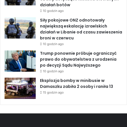
l
działań botów
i
10 godzin ago
Siły pokojowe ONZ odnotowały
największą eskalację izraelskich
działań w Libanie od czasu zawieszenia
broni w czerwcu
10 godzin ago
Trump ponownie próbuje ograniczyć
prawo do obywatelstwa z urodzenia
po decyzji Sądu Najwyższego
10 godzin ago
Eksplozja bomby w minibusie w
Damaszku zabiła 2 osoby i raniła 13
15 godzin ago