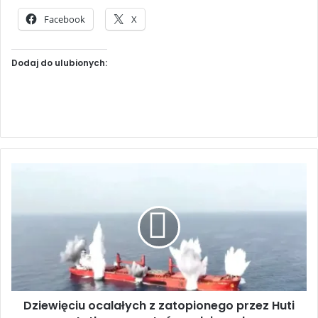
Facebook
X
Dodaj do ulubionych:
D
z
i
e
w
i
ę
c
i
Dziewięciu ocalałych z zatopionego przez Huti
u