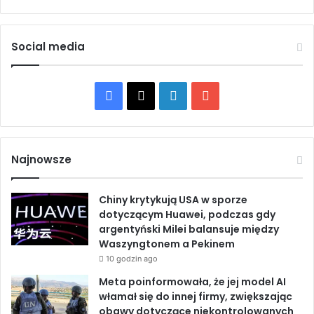
ć
p
u
o
w
c
Social media
o
z
l
n
n
i
F
X
L
Y
i
e
o
r
a
i
o
n
o
y
z
c
n
u
c
m
Najnowsze
h
o
e
k
T
w
Chiny krytykują USA w sporze
y
b
e
u
dotyczącym Huawei, podczas gdy
w
argentyński Milei balansuje między
B
o
d
b
Waszyngtonem a Pekinem
r
u
10 godzin ago
o
I
e
k
Meta poinformowała, że jej model AI
s
k
n
włamał się do innej firmy, zwiększając
e
obawy dotyczące niekontrolowanych