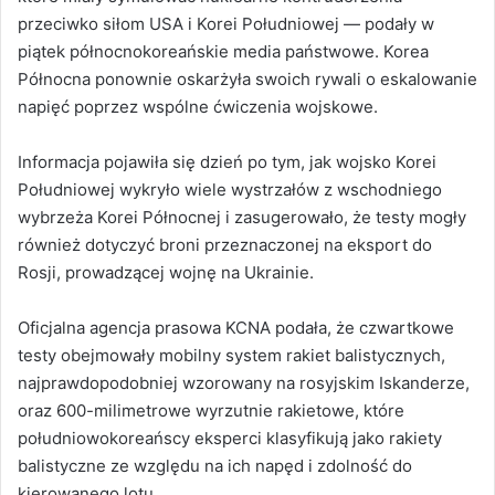
przeciwko siłom USA i Korei Południowej — podały w
piątek północnokoreańskie media państwowe. Korea
Północna ponownie oskarżyła swoich rywali o eskalowanie
napięć poprzez wspólne ćwiczenia wojskowe.
Informacja pojawiła się dzień po tym, jak wojsko Korei
Południowej wykryło wiele wystrzałów z wschodniego
wybrzeża Korei Północnej i zasugerowało, że testy mogły
również dotyczyć broni przeznaczonej na eksport do
Rosji, prowadzącej wojnę na Ukrainie.
Oficjalna agencja prasowa KCNA podała, że czwartkowe
testy obejmowały mobilny system rakiet balistycznych,
najprawdopodobniej wzorowany na rosyjskim Iskanderze,
oraz 600-milimetrowe wyrzutnie rakietowe, które
południowokoreańscy eksperci klasyfikują jako rakiety
balistyczne ze względu na ich napęd i zdolność do
kierowanego lotu.