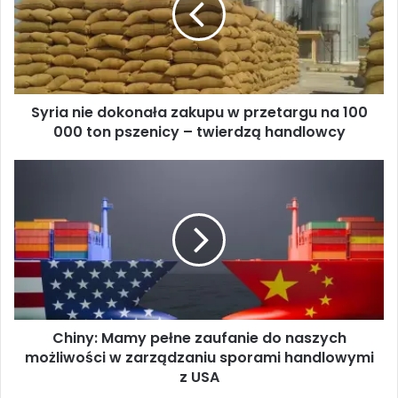
a
n
i
e
d
Syria nie dokonała zakupu w przetargu na 100
o
000 ton pszenicy – twierdzą handlowcy
k
o
n
C
a
h
ł
i
a
n
z
y
a
:
k
M
u
a
p
m
u
Chiny: Mamy pełne zaufanie do naszych
y
w
możliwości w zarządzaniu sporami handlowymi
p
p
e
z USA
r
ł