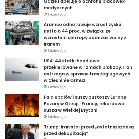
p
Gazie i apeluje o ochronę placówek
y
o
medycznych
o
d
b
r
1 dzień ago
a
o
I
e
Aramco odnotowuje wzrost zysku
m
netto o 44 proc. w związku ze
i
k
n
wzrostem cen ropy podczas wojny z
h
Iranem
a
1 dzień ago
n
d
USA: 44 statki handlowe
l
przekierowane w ramach blokady. Iran
o
ostrzega w sprawie tras żeglugowych
w
w Cieśninie Ormuz
y
1 dzień ago
m
Fala upałów i suszy pustoszy Europę.
i
Pożary w Grecji i Francji, rekordowa
z
susza w Wielkiej Brytanii
U
1 dzień ago
S
A
Trump: Iran stoi przed „ostatnią szansą
przed dekapitacją”