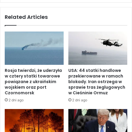
z
n
e
e
Related Articles
t
z
a
a
r
u
g
f
u
a
n
n
a
i
1
e
0
d
Rosja twierdzi, że uderzyła
USA: 44 statki handlowe
0
o
w cztery statki towarowe
przekierowane w ramach
0
n
powiązane z ukraińskim
blokady. Iran ostrzega w
0
a
wojskiem oraz port
sprawie tras żeglugowych
0
s
Czornomorsk
w Cieśninie Ormuz
t
z
2 dni ago
2 dni ago
o
y
n
c
p
h
s
m
z
o