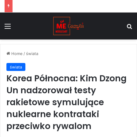
Zablokowane szlaki żeglugowe opóźniają pomoc humanitarną, a dzieci ponoszą coraz większe konsekwencje wojny na Bliskim Wschodzie
Menu
S
Home
/
świata
świata
Korea Północna: Kim Dzong
Un nadzorował testy
rakietowe symulujące
nuklearne kontrataki
przeciwko rywalom