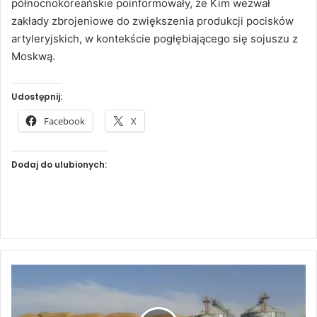
północnokoreańskie poinformowały, że Kim wezwał
zakłady zbrojeniowe do zwiększenia produkcji pocisków
artyleryjskich, w kontekście pogłębiającego się sojuszu z
Moskwą.
Udostępnij:
Facebook
X
Dodaj do ulubionych:
S
y
r
i