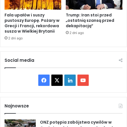
e
ż
n
l
i
i
Fala upałów i suszy
Trump: Iran stoi przed
c
pustoszy Europę. Pożary w
„ostatnią szansą przed
w
Grecji i Francji, rekordowa
dekapitacją”
y
o
susza w Wielkiej Brytanii
–
ś
2 dni ago
t
c
2 dni ago
w
i
i
w
e
z
Social media
r
a
d
r
z
z
ą
F
X
L
Y
ą
h
d
a
i
o
a
z
n
a
c
n
u
d
n
Najnowsze
l
i
e
k
T
o
u
w
s
ONZ potępia zabójstwa cywilów w
b
e
u
c