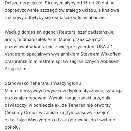
Dalsze negocjacje: Strony miałyby od 15 do 20 dni na
doprecyzowanie szczegółów stałego układu, a finałowe
rozmowy odbyłyby się osobiście w Islamabadzie.
Według doniesień agencji Reuters, szef pakistańskiej
armii, feldmarszałek Asim Munir, przez całą noc
pozostawał w kontakcie z wiceprezydentem USA JD
Vance’em, specjalnym wysłannikiem Steve’em Witkoffem
oraz irańskim ministrem spraw zagranicznych Abbasem
Aragzczim.
Stanowisko Teheranu i Waszyngtonu
Mimo intensywnych wysiłków dyplomatycznych, sytuacja
pozostaje niepewna. Wysoki rangą irański urzędnik
oświadczył w poniedziałek, że Teheran nie otworzy
Cieśniny Ormuz w zamian za „tymczasowy rozejm”,
oskarżając Waszyngton o brak gotowości do trwałego
pokoju.