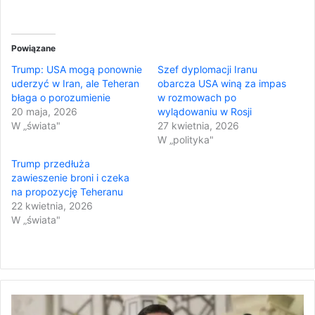
Powiązane
Trump: USA mogą ponownie
Szef dyplomacji Iranu
uderzyć w Iran, ale Teheran
obarcza USA winą za impas
błaga o porozumienie
w rozmowach po
20 maja, 2026
wylądowaniu w Rosji
W „świata"
27 kwietnia, 2026
W „polityka"
Trump przedłuża
zawieszenie broni i czeka
na propozycję Teheranu
22 kwietnia, 2026
W „świata"
S