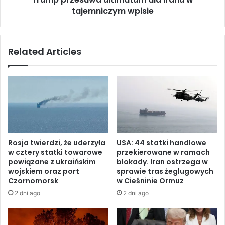
t
tajemniczym wpisie
u
e
w
r
a
e
u
Related Articles
m
l
s
t
t
i
a
m
b
a
i
t
l
u
n
m
o
d
Rosja twierdzi, że uderzyła
USA: 44 statki handlowe
ś
l
w cztery statki towarowe
przekierowane w ramach
c
a
powiązane z ukraińskim
blokady. Iran ostrzega w
i
I
wojskiem oraz port
sprawie tras żeglugowych
”
r
Czornomorsk
w Cieśninie Ormuz
n
a
2 dni ago
2 dni ago
a
n
B
u
l
w