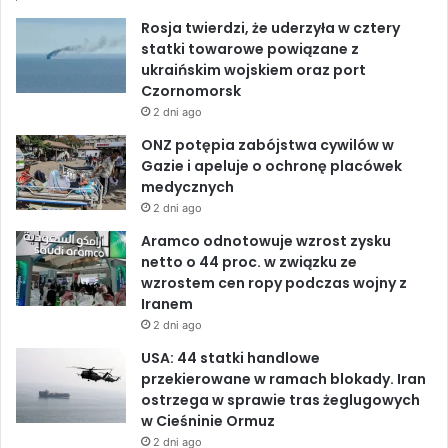
z
i
Rosja twierdzi, że uderzyła w cztery
b
e
u
p
statki towarowe powiązane z
r
ukraińskim wojskiem oraz port
o
d
b
z
Czornomorsk
e
2 dni ago
o
I
e
d
ONZ potępia zabójstwa cywilów w
s
k
n
Gazie i apeluje o ochronę placówek
t
medycznych
a
2 dni ago
w
i
Aramco odnotowuje wzrost zysku
c
netto o 44 proc. w związku ze
i
wzrostem cen ropy podczas wojny z
e
Iranem
l
2 dni ago
O
USA: 44 statki handlowe
N
przekierowane w ramach blokady. Iran
Z
ostrzega w sprawie tras żeglugowych
w Cieśninie Ormuz
2 dni ago