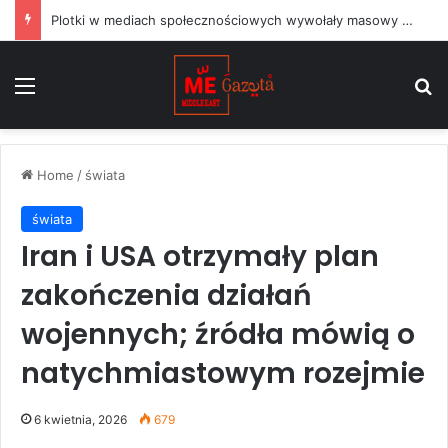
Plotki w mediach społecznościowych wywołały masowy napływ migrantów do hiszpańskiej Ceuty
Menu
S
Home
/
świata
świata
Iran i USA otrzymały plan
zakończenia działań
wojennych; źródła mówią o
natychmiastowym rozejmie
6 kwietnia, 2026
679