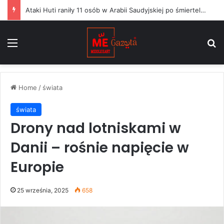
Ataki Huti raniły 11 osób w Arabii Saudyjskiej po śmiertelnym uderzeniu na wojska Jemenu
Menu
S
Home
/
świata
świata
Drony nad lotniskami w
Danii – rośnie napięcie w
Europie
25 września, 2025
658