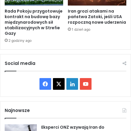
b
k
y
i
Rada Pokoju przygotowuje
Iran grozi atakami na
w
m
kontrakt na budowę bazy
państwa Zatoki, jeśli USA
a
międzynarodowych sił
rozpoczną nowe uderzenia
i
stabilizacyjnych w Strefie
p
a
1 dzień ago
Gazy
o
t
p
a
2 godziny ago
a
k
r
a
c
m
Social media
i
i
e
w
w
h
O
F
X
L
Y
i
N
s
a
i
o
Z
t
o
c
n
u
r
Najnowsze
y
e
k
T
c
z
Eksperci ONZ wzywają Iran do
b
e
u