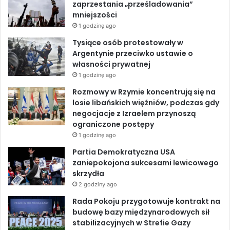
n
zaprzestania „prześladowania”
y
mniejszości
o
d
b
m
1 godzinę ago
p
o
I
e
Tysiące osób protestowały w
r
Argentynie przeciwko ustawie o
z
k
n
własności prywatnej
e
1 godzinę ago
m
ó
Rozmowy w Rzymie koncentrują się na
w
losie libańskich więźniów, podczas gdy
i
negocjacje z Izraelem przynoszą
e
ograniczone postępy
n
1 godzinę ago
i
Partia Demokratyczna USA
u
zaniepokojona sukcesami lewicowego
n
skrzydła
a
2 godziny ago
f
o
Rada Pokoju przygotowuje kontrakt na
r
budowę bazy międzynarodowych sił
u
stabilizacyjnych w Strefie Gazy
m