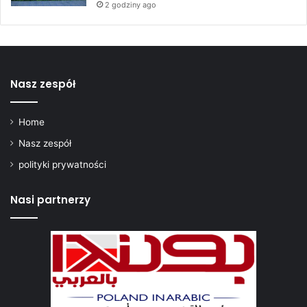
2 godziny ago
O
N
Z
Nasz zespół
Home
Nasz zespół
polityki prywatności
Nasi partnerzy