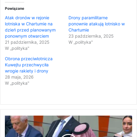
Powiązane
Atak dronów w rejonie
Drony paramilitarne
lotniska w Chartumie na
ponownie atakują lotnisko w
dzień przed planowanym
Chartumie
ponownym otwarciem
23 października, 2025
21 października, 2025
W „polityka"
W „polityka"
Obrona przeciwlotnicza
Kuwejtu przechwyciła
wrogie rakiety i drony
28 maja, 2026
W „polityka"
S
a
u