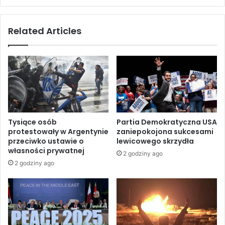
w
i
a
o
Related Articles
n
s
a
t
r
r
z
z
e
e
c
g
z
a
P
p
a
r
Tysiące osób
Partia Demokratyczna USA
l
z
protestowały w Argentynie
zaniepokojona sukcesami
e
e
przeciwko ustawie o
lewicowego skrzydła
s
d
własności prywatnej
2 godziny ago
t
i
2 godziny ago
y
z
n
r
y
a
z
e
d
l
o
s