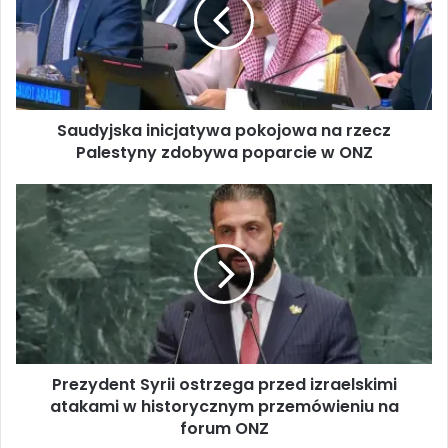
d
y
j
s
k
a
Saudyjska inicjatywa pokojowa na rzecz
i
Palestyny zdobywa poparcie w ONZ
n
i
c
P
j
r
a
e
t
z
y
y
w
d
a
e
p
n
o
t
k
Prezydent Syrii ostrzega przed izraelskimi
S
o
atakami w historycznym przemówieniu na
y
j
r
forum ONZ
o
i