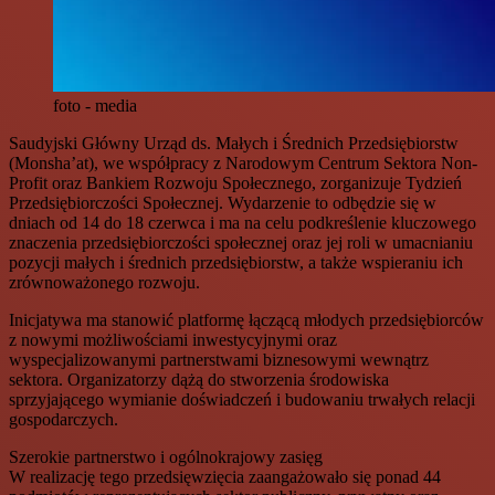
foto - media
Saudyjski Główny Urząd ds. Małych i Średnich Przedsiębiorstw
(Monsha’at), we współpracy z Narodowym Centrum Sektora Non-
Profit oraz Bankiem Rozwoju Społecznego, zorganizuje Tydzień
Przedsiębiorczości Społecznej. Wydarzenie to odbędzie się w
dniach od 14 do 18 czerwca i ma na celu podkreślenie kluczowego
znaczenia przedsiębiorczości społecznej oraz jej roli w umacnianiu
pozycji małych i średnich przedsiębiorstw, a także wspieraniu ich
zrównoważonego rozwoju.
Inicjatywa ma stanowić platformę łączącą młodych przedsiębiorców
z nowymi możliwościami inwestycyjnymi oraz
wyspecjalizowanymi partnerstwami biznesowymi wewnątrz
sektora. Organizatorzy dążą do stworzenia środowiska
sprzyjającego wymianie doświadczeń i budowaniu trwałych relacji
gospodarczych.
Szerokie partnerstwo i ogólnokrajowy zasięg
W realizację tego przedsięwzięcia zaangażowało się ponad 44