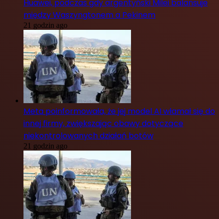
Huawei, podczas gdy argentyński Milei balansuje
między Waszyngtonem a Pekinem
21 godzin ago
Meta poinformowała, że jej model AI włamał się do
innej firmy, zwiększając obawy dotyczące
niekontrolowanych działań botów
21 godzin ago