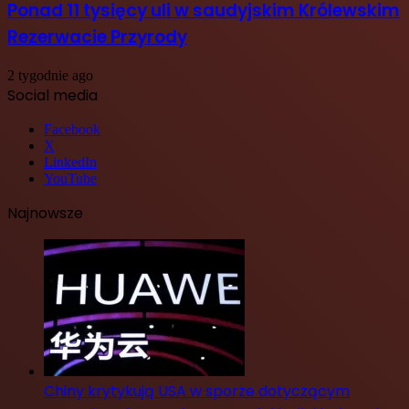
Ponad 11 tysięcy uli w saudyjskim Królewskim
Rezerwacie Przyrody
2 tygodnie ago
Social media
Facebook
X
LinkedIn
YouTube
Najnowsze
Chiny krytykują USA w sporze dotyczącym