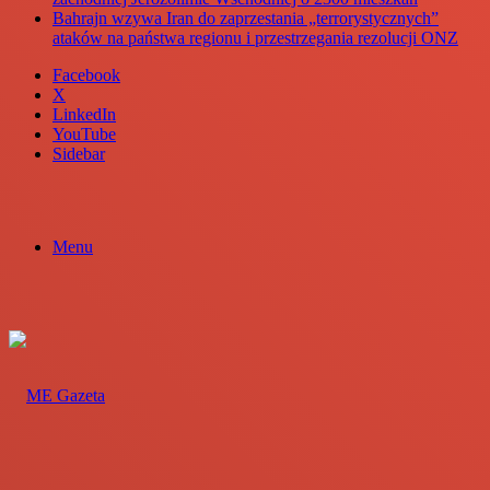
Bahrajn wzywa Iran do zaprzestania „terrorystycznych”
ataków na państwa regionu i przestrzegania rezolucji ONZ
Facebook
X
LinkedIn
YouTube
Sidebar
Menu