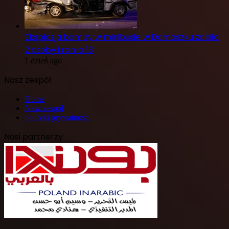
Eksplozja bomby w minibusie w Damaszku zabiła
2 osoby i raniła 13
1 dzień ago
Nasz zespół
Home
Nasz zespół
polityki prywatności
Nasi partnerzy