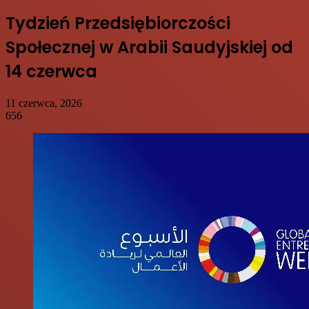
Tydzień Przedsiębiorczości
Społecznej w Arabii Saudyjskiej od
14 czerwca
11 czerwca, 2026
656