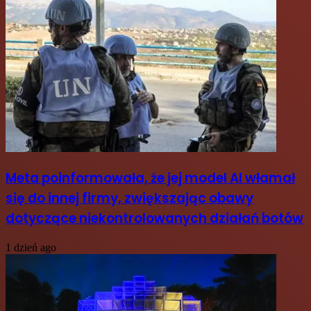
Meta poinformowała, że jej model AI włamał
się do innej firmy, zwiększając obawy
dotyczące niekontrolowanych działań botów
1 dzień ago