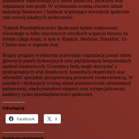
podmiotów reprezentujących sektor publiczny, prywatny oraz
organizacje non-profit. W wydarzeniu wezmą również udział
instytucje finansowe i fundacje wspierające inwestycje społeczne
oraz rozwój lokalnych społeczności.
Tydzień Przedsiębiorczości Społecznej będzie realizowany
równolegle w kilku kluczowych ośrodkach wsparcia biznesu na
terenie całego kraju, w tym w Rijadzie, Medynie, Dżeddzie, Al-
Chubar oraz w regionie Asir.
Bogaty program wydarzenia przewiduje organizację ponad ośmiu
głównych paneli dyskusyjnych oraz pięćdziesięciu bezpośrednich
spotkań biznesowych. Uczestnicy będą mogli skorzystać z
profesjonalnych sesji doradczych, konsultacji eksperckich oraz
odwiedzić specjalnie przygotowaną przestrzeń wystawienniczą. W
panelach i dyskusjach wezmą udział przedstawiciele administracji
państwowej, międzynarodowi eksperci oraz wyspecjalizowani
analitycy rynku przedsiębiorczości społecznej.
Udostępnij:
Facebook
X
Dodaj do ulubionych: