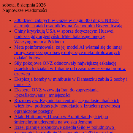
sobota, 8 sierpnia 2026
Najnowsze wiadomości
300 dzieci zabitych w Gazie w ciągu 300 dni; UNICEF
alarmuje, a ataki osadników na Zachodnim Brzegu trwają
Chiny krytykują USA w sporze dotyczącym Huawei,
podczas gdy argentyński Milei balansuje między
Waszyngtonem a Pekinem
Meta poinformowała, że jej model AI włamał się do innej
firmy, zwiększając obawy dotyczące niekontrolowanych
działań botów
Siły pokojowe ONZ odnotowały największą eskalację
izraelskich działań w Libanie od czasu zawieszenia broni w
czerwcu
Eksplozja bomby w minibusie w Damaszku zabiła 2 osoby i
raniła 13
Eksperci ONZ wzywają Iran do zaprzestania
„prześladowania” mniejszości
Rozmowy w Rzymie koncentrują się na losie libańskich
więźniów, podczas gdy negocjacje z Izraelem przynoszą
ograniczone postępy
Ataki Huti raniły 11 osób w Arabii Saudyjskiej po
śmiertelnym uderzeniu na wojska Jemenu
Izrael planuje rozbudowę osiedla Gilo w południowo-
zachodniej Jerozolimie Wschodniej o 2300 mieszkań