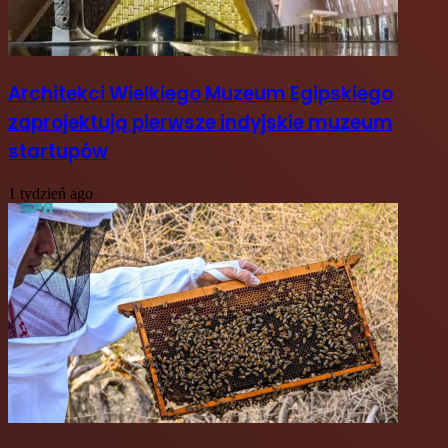
Architekci Wielkiego Muzeum Egipskiego
zaprojektują pierwsze indyjskie muzeum
startupów
1 tydzień ago