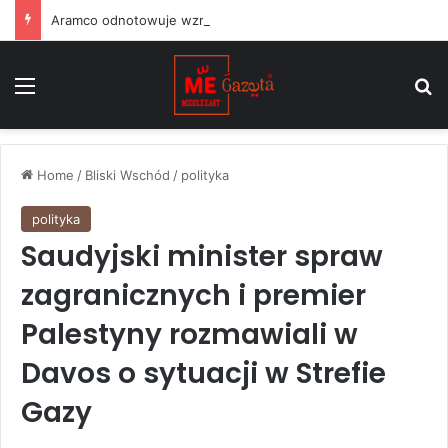
Aramco odnotowuje wzrost zysku netto o 44 proc. w związku ze wzrostem cen ropy podczas wojny z Iranem
Menu
S
Home
/
Bliski Wschód
/
polityka
polityka
Saudyjski minister spraw
zagranicznych i premier
Palestyny rozmawiali w
Davos o sytuacji w Strefie
Gazy