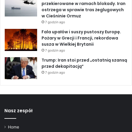
n
przekierowane w ramach blokady. Iran
e
ostrzega w sprawie tras żeglugowych
o
w Cieśninie Ormuz
s
7 godzin ago
i
Fala upałów i suszy pustoszy Europę.
e
Pożary w Grecji i Francji, rekordowa
d
susza w Wielkiej Brytanii
l
7 godzin ago
e
n
Trump: Iran stoi przed „ostatnią szansą
a
przed dekapitacją”
Z
7 godzin ago
a
c
h
o
d
n
Nasz zespół
i
m
B
Home
r