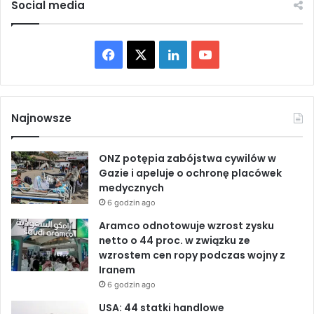
Social media
s
n
t
a
e
ś
F
X
L
Y
r
w
u
i
a
i
o
n
e
k
c
c
n
u
u
i
Najnowsze
p
e
e
k
T
o
w
ONZ potępia zabójstwa cywilów w
b
e
u
s
Gazie i apeluje o ochronę placówek
t
medycznych
o
d
b
a
6 godzin ago
ł
o
I
e
Aramco odnotowuje wzrost zysku
o
netto o 44 proc. w związku ze
l
k
n
wzrostem cen ropy podczas wojny z
e
Iranem
g
6 godzin ago
a
l
USA: 44 statki handlowe