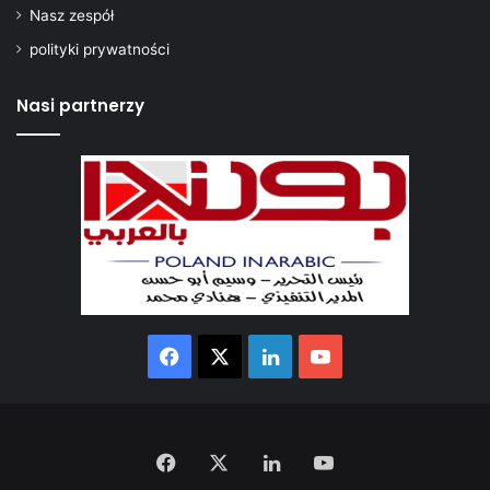
Nasz zespół
z
e
polityki prywatności
g
u
Nasi partnerzy
Facebook
X
LinkedIn
YouTube
Facebook
X
LinkedIn
YouTube