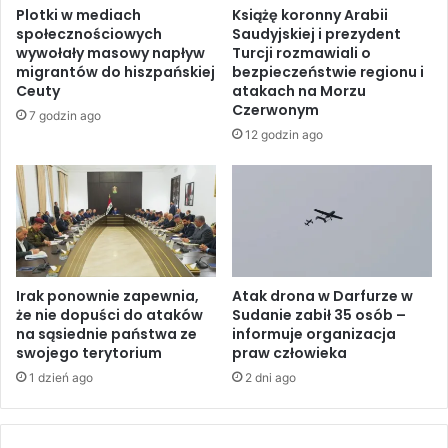
0
Plotki w mediach
Książę koronny Arabii
i
2
społecznościowych
Saudyjskiej i prezydent
ą
6
wywołały masowy napływ
Turcji rozmawiali o
c
r
migrantów do hiszpańskiej
bezpieczeństwie regionu i
z
o
Ceuty
atakach na Morzu
p
k
Czerwonym
7 godzin ago
r
m
12 godzin ago
o
a
w
o
i
b
z
j
o
ą
r
ć
y
1
c
Irak ponownie zapewnia,
Atak drona w Darfurze w
2
że nie dopuści do ataków
Sudanie zabił 35 osób –
z
m
na sąsiednie państwa ze
informuje organizacja
n
l
swojego terytorium
praw człowieka
e
n
g
1 dzień ago
2 dni ago
o
o
s
p
ó
o
b