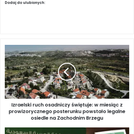
Dodaj do ulubionych:
I
z
r
a
e
l
s
k
i
Izraelski ruch osadniczy świętuje: w miesiąc z
r
prowizorycznego posterunku powstało legalne
u
c
osiedle na Zachodnim Brzegu
h
o
K