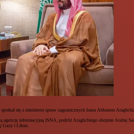
spotkał się z ministrem spraw zagranicznych Iranu Abbasem Araghchi,
 agencję informacyjną ISNA, podróż Araghchiego obejmie Arabię Saudy
ę Gazy i Liban.