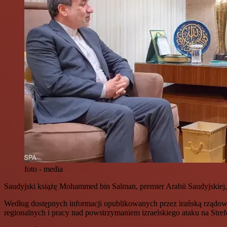
foto - media
Saudyjski książę Mohammed bin Salman, premier Arabii Saudyjskiej, 
Według dostępnych informacji opublikowanych przez irańską rządową
regionalnych i pracy nad powstrzymaniem izraelskiego ataku na Stref