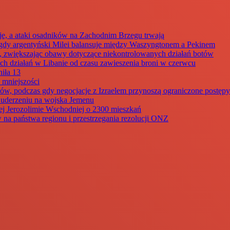
je, a ataki osadników na Zachodnim Brzegu trwają
dy argentyński Milei balansuje między Waszyngtonem a Pekinem
my, zwiększając obawy dotyczące niekontrolowanych działań botów
ch działań w Libanie od czasu zawieszenia broni w czerwcu
iła 13
 mniejszości
ów, podczas gdy negocjacje z Izraelem przynoszą ograniczone postępy
m uderzeniu na wojska Jemenu
ej Jerozolimie Wschodniej o 2300 mieszkań
 na państwa regionu i przestrzegania rezolucji ONZ