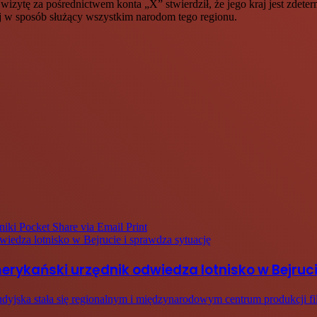
zytę za pośrednictwem konta „X” stwierdził, że jego kraj jest zdeter
ej w sposób służący wszystkim narodom tego regionu.
niki
Pocket
Share via Email
Print
wiedza lotnisko w Bejrucie i sprawdza sytuację
merykański urzędnik odwiedza lotnisko w Bejruc
udyjska stała się regionalnym i międzynarodowym centrum produkcji f