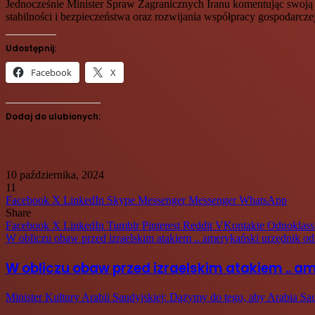
Jednocześnie Minister Spraw Zagranicznych Iranu komentując swoją wi
stabilności i bezpieczeństwa oraz rozwijania współpracy gospodarcz
Udostępnij:
Facebook
X
Dodaj do ulubionych:
10 października, 2024
11
Facebook
X
LinkedIn
Skype
Messenger
Messenger
WhatsApp
Share
Facebook
X
LinkedIn
Tumblr
Pinterest
Reddit
VKontakte
Odnoklass
W obliczu obaw przed izraelskim atakiem .. amerykański urzędnik od
W obliczu obaw przed izraelskim atakiem .. a
Minister Kultury Arabii Saudyjskiej: Dążymy do tego, aby Arabia Sa