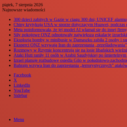
piątek, 7 sierpnia 2026
Najnowsze wiadomości
300 dzieci zabitych w Gazie w ciągu 300 dni; UNICEF alarmu
Chiny krytykują USA w sporze dotyczącym Huawei, podczas g
Meta poinformowała, że jej model AI włamał się do innej fir
Siły pokojowe ONZ odnotowały największą eskalację izraelski
Eksplozja bomby w minibusie w Damaszku zabiła 2 osoby i ran
Eksperci ONZ wzywają Iran do zaprzestania „prześladowania”
Rozmowy w Rzymie koncentrują się na losie libańskich więźni
Ataki Huti raniły 11 osób w Arabii Saudyjskiej po śmiertelny
Izrael planuje rozbudowę osiedla Gilo w południowo-zachodni
Bahrajn wzywa Iran do zaprzestania „terrorystycznych” ataków
Facebook
X
LinkedIn
YouTube
Sidebar
Menu