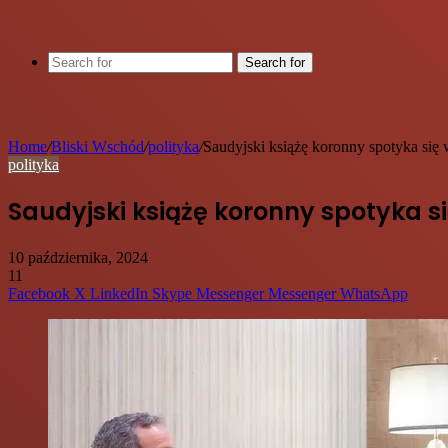
Search for
Home
/
Bliski Wschód
/
polityka
/
Saudyjski książę koronny spotyka się
polityka
Saudyjski książę koronny spotyka s
10 października, 2024
11
Facebook
X
LinkedIn
Skype
Messenger
Messenger
WhatsApp