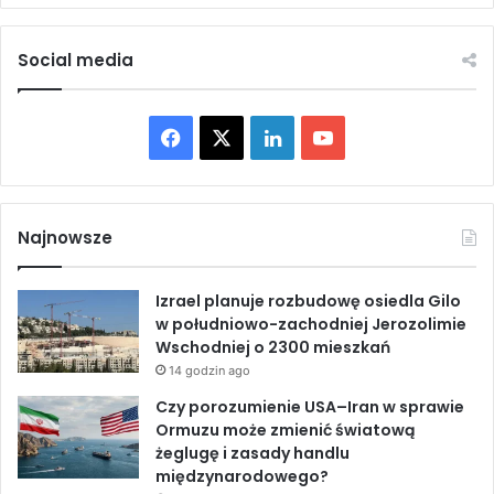
y
u
c
m
h
Social media
L
t
o
u
g
n
F
X
L
Y
i
e
s
l
a
i
o
t
i
y
p
c
n
u
c
r
Najnowsze
z
o
e
k
T
n
w
Izrael planuje rozbudowę osiedla Gilo
e
a
b
e
u
w południowo-zachodniej Jerozolimie
g
d
Wschodniej o 2300 mieszkań
o
z
o
d
b
2
14 godzin ago
ą
0
c
o
I
e
Czy porozumienie USA–Iran w sprawie
2
y
Ormuzu może zmienić światową
4
c
k
n
żeglugę i zasady handlu
w
h
międzynarodowego?
A
d