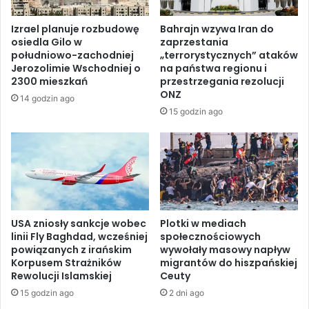
s
d
z
a
Izrael planuje rozbudowę
Bahrajn wzywa Iran do
e
r
osiedla Gilo w
zaprzestania
g
o
południowo-zachodniej
„terrorystycznych” ataków
o
z
Jerozolimie Wschodniej o
na państwa regionu i
d
b
2300 mieszkań
przestrzegania rezolucji
n
u
ONZ
14 godzin ago
i
d
15 godzin ago
a
o
Ś
w
w
a
i
n
a
ą
t
s
o
i
w
USA zniosły sankcje wobec
Plotki w mediach
e
linii Fly Baghdad, wcześniej
społecznościowych
e
ć
powiązanych z irańskim
wywołały masowy napływ
g
t
Korpusem Strażników
migrantów do hiszpańskiej
o
a
Rewolucji Islamskiej
Ceuty
F
j
15 godzin ago
2 dni ago
o
n
r