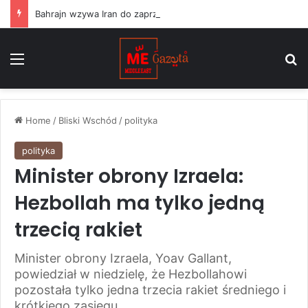
Bahrajn wzywa Iran do zaprzestania „terrorystycznych” ataków na państwa regionu i przestrzegania rezolucji ONZ
Menu
S
Home
/
Bliski Wschód
/
polityka
polityka
Minister obrony Izraela:
Hezbollah ma tylko jedną
trzecią rakiet
Minister obrony Izraela, Yoav Gallant,
powiedział w niedzielę, że Hezbollahowi
pozostała tylko jedna trzecia rakiet średniego i
krótkiego zasięgu.