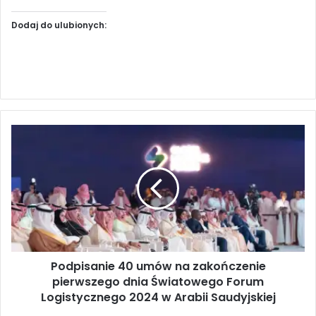
Dodaj do ulubionych:
P
o
d
p
i
s
a
n
i
Podpisanie 40 umów na zakończenie
e
pierwszego dnia Światowego Forum
4
0
Logistycznego 2024 w Arabii Saudyjskiej
u