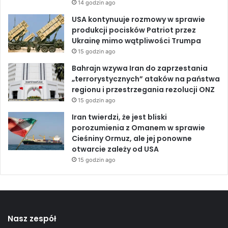
14 godzin ago
r
o
a
USA kontynuuje rozmowy w sprawie
I
b
produkcji pocisków Patriot przez
z
i
Ukrainę mimo wątpliwości Trumpa
r
i
a
15 godzin ago
S
e
Bahrajn wzywa Iran do zaprzestania
a
l
„terrorystycznych” ataków na państwa
u
a
regionu i przestrzegania rezolucji ONZ
d
i
15 godzin ago
y
S
j
y
Iran twierdzi, że jest bliski
s
r
porozumienia z Omanem w sprawie
k
i
Cieśniny Ormuz, ale jej ponowne
i
i
otwarcie zależy od USA
e
15 godzin ago
j
Nasz zespół