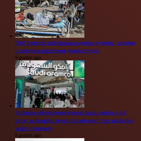
ONZ potępia zabójstwa cywilów w Gazie i apeluje
o ochronę placówek medycznych
9 godzin ago
Aramco odnotowuje wzrost zysku netto o 44
proc. w związku ze wzrostem cen ropy podczas
wojny z Iranem
9 godzin ago