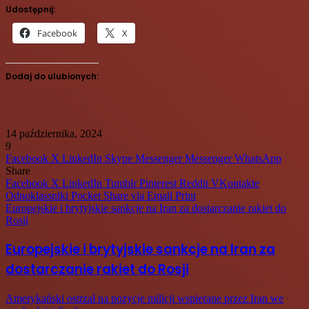
Udostępnij:
Facebook
X
Dodaj do ulubionych:
14 października, 2024
9
Facebook
X
LinkedIn
Skype
Messenger
Messenger
WhatsApp
Share
Facebook
X
LinkedIn
Tumblr
Pinterest
Reddit
VKontakte
Odnoklassniki
Pocket
Share via Email
Print
Europejskie i brytyjskie sankcje na Iran za dostarczanie rakiet do
Rosji
Europejskie i brytyjskie sankcje na Iran za
dostarczanie rakiet do Rosji
Amerykański ostrzał na pozycje milicji wspierane przez Iran we