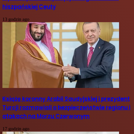
hiszpańskiej Ceuty
13 godzin ago
Książę koronny Arabii Saudyjskiej i prezydent
Turcji rozmawiali o bezpieczeństwie regionu i
atakach na Morzu Czerwonym
17 godzin ago