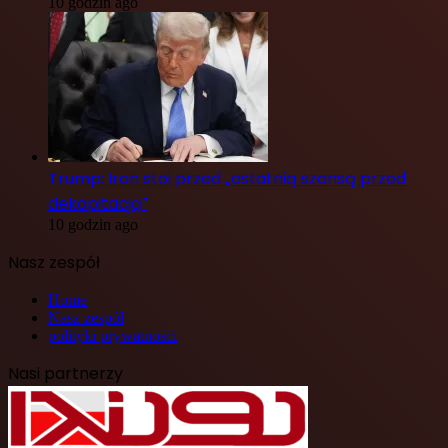
10 godzin ago
Trump: Iran stoi przed „ostatnią szansą przed
dekapitacją”
10 godzin ago
Nasz zespół
Home
Nasz zespół
polityki prywatności
Nasi partnerzy