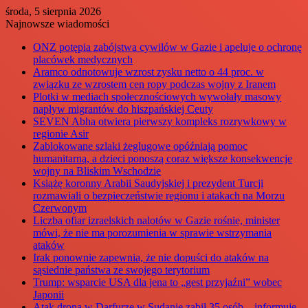
środa, 5 sierpnia 2026
Najnowsze wiadomości
ONZ potępia zabójstwa cywilów w Gazie i apeluje o ochronę
placówek medycznych
Aramco odnotowuje wzrost zysku netto o 44 proc. w
związku ze wzrostem cen ropy podczas wojny z Iranem
Plotki w mediach społecznościowych wywołały masowy
napływ migrantów do hiszpańskiej Ceuty
SEVEN Abha otwiera pierwszy kompleks rozrywkowy w
regionie Asir
Zablokowane szlaki żeglugowe opóźniają pomoc
humanitarną, a dzieci ponoszą coraz większe konsekwencje
wojny na Bliskim Wschodzie
Książę koronny Arabii Saudyjskiej i prezydent Turcji
rozmawiali o bezpieczeństwie regionu i atakach na Morzu
Czerwonym
Liczba ofiar izraelskich nalotów w Gazie rośnie, minister
mówi, że nie ma porozumienia w sprawie wstrzymania
ataków
Irak ponownie zapewnia, że nie dopuści do ataków na
sąsiednie państwa ze swojego terytorium
Trump: wsparcie USA dla jena to „gest przyjaźni” wobec
Japonii
Atak drona w Darfurze w Sudanie zabił 35 osób – informuje