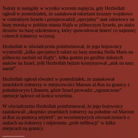
Naloty te nastąpiły w wyniku wzrostu napięcia, gdy Hezbollah
ogłosił w poniedziałek, że zaatakował rakietami koszary wojskowe
w centralnym Izraelu i przeprowadził „specjalny” atak rakietowy na
bazę morską w pobliżu miasta Hajfa w północnym Izraelu, po ataku
dronów na bazę szkoleniową, który spowodował śmierć co najmniej
czterech żołnierzy wczoraj.
Hezbollah w oświadczeniu poinformował, że jego bojownicy
wystrzelili „kilka specjalnych rakiet na bazę morską Stella Maris na
północny zachód od Hajfy”, kilka godzin po groźbie dalszych
ataków na Izrael, jeśli Hezbollah będzie kontynuował „atak na nasz
naród”.
Hezbollah ogłosił również w poniedziałek, że zaatakował
izraelskich żołnierzy w miejscowości Maroun al-Ras na granicy z
południowym Libanem, gdzie Izrael prowadzi „ograniczone”
operacje lądowe od końca września.
W oświadczeniu Hezbollah poinformował, że jego bojownicy
zaatakowali „skupisko izraelskich żołnierzy na południe od Maroun
al-Ras za pomocą artylerii”, po wcześniejszych oświadczeniach o
atakach na żołnierzy i odpieraniu „prób infiltracji” w kilku
miejscach na granicy.