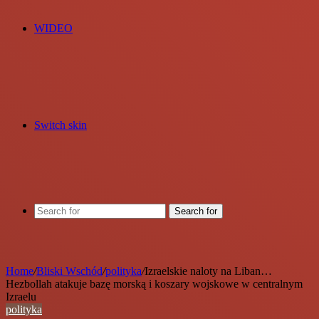
WIDEO
Switch skin
Search for
Home
/
Bliski Wschód
/
polityka
/
Izraelskie naloty na Liban…
Hezbollah atakuje bazę morską i koszary wojskowe w centralnym
Izraelu
polityka