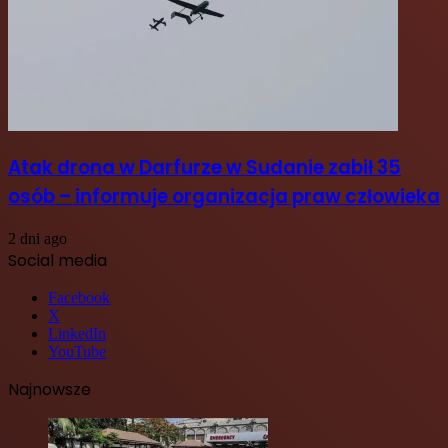
Atak drona w Darfurze w Sudanie zabił 35
osób – informuje organizacja praw człowieka
2 dni ago
Social media
Facebook
X
LinkedIn
YouTube
Najnowsze