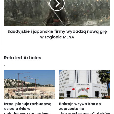
n
y
i
j
p
s
r
k
z
i
e
Saudyjskie i japońskie firmy wydadzą nową grę
e
m
w regionie MENA
i
o
j
c
a
y
p
Related Articles
n
o
a
ń
t
s
l
k
e
i
r
e
e
f
l
i
i
r
Izrael planuje rozbudowę
Bahrajn wzywa Iran do
g
m
osiedla Gilo w
zaprzestania
i
y
południowo-zachodniej
„terrorystycznych” ataków