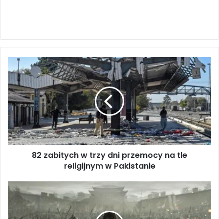
8
2
z
a
b
i
t
y
c
82 zabitych w trzy dni przemocy na tle
h
religijnym w Pakistanie
w
t
r
S
z
a
y
u
d
d