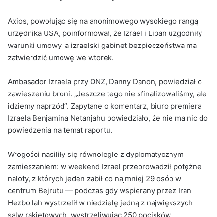
Axios, powołując się na anonimowego wysokiego rangą
urzędnika USA, poinformował, że Izrael i Liban uzgodniły
warunki umowy, a izraelski gabinet bezpieczeństwa ma
zatwierdzić umowę we wtorek.
Ambasador Izraela przy ONZ, Danny Danon, powiedział o
zawieszeniu broni: „Jeszcze tego nie sfinalizowaliśmy, ale
idziemy naprzód”. Zapytane o komentarz, biuro premiera
Izraela Benjamina Netanjahu powiedziało, że nie ma nic do
powiedzenia na temat raportu.
Wrogości nasiliły się równolegle z dyplomatycznym
zamieszaniem: w weekend Izrael przeprowadził potężne
naloty, z których jeden zabił co najmniej 29 osób w
centrum Bejrutu — podczas gdy wspierany przez Iran
Hezbollah wystrzelił w niedzielę jedną z największych
salw rakietowych, wystrzeliwując 250 pocisków.