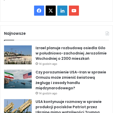
i
e
F
X
L
Y
M
E
a
i
o
N
A
c
n
u
Najnowsze
e
k
T
Izrael planuje rozbudowę osiedla Gilo
b
e
u
w południowo-zachodniej Jerozolimie
Wschodniej o 2300 mieszkań
o
d
b
14 godzin ago
o
I
e
Czy porozumienie USA–Iran w sprawie
Ormuzu może zmienić światową
k
n
żeglugę i zasady handlu
międzynarodowego?
14 godzin ago
USA kontynuuje rozmowy w sprawie
produkcji pocisków Patriot przez
Ukrainę mimo wątpliwości Trumpa