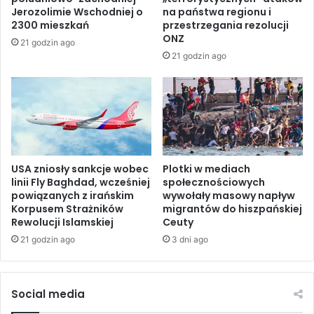
j
w
Jerozolimie Wschodniej o
na państwa regionu i
n
y
2300 mieszkań
przestrzegania rezolucji
y
d
ONZ
21 godzin ago
m
a
21 godzin ago
w
d
P
z
a
ą
k
n
i
o
s
w
t
ą
a
USA zniosły sankcje wobec
Plotki w mediach
g
linii Fly Baghdad, wcześniej
społecznościowych
n
r
powiązanych z irańskim
wywołały masowy napływ
i
ę
Korpusem Strażników
migrantów do hiszpańskiej
e
w
Rewolucji Islamskiej
Ceuty
r
21 godzin ago
3 dni ago
e
g
i
o
Social media
n