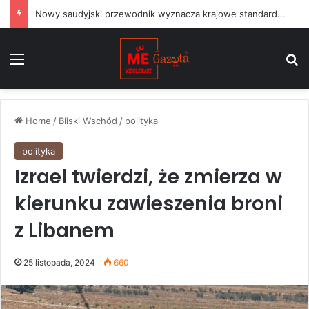
Nowy saudyjski przewodnik wyznacza krajowe standardy dla projektów sztuki publicznej
Menu
S
Home
/
Bliski Wschód
/
polityka
polityka
Izrael twierdzi, że zmierza w
kierunku zawieszenia broni
z Libanem
25 listopada, 2024
660