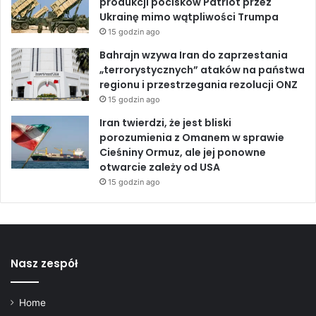
produkcji pocisków Patriot przez
c
Ukrainę mimo wątpliwości Trumpa
a
15 godzin ago
Bahrajn wzywa Iran do zaprzestania
„terrorystycznych” ataków na państwa
regionu i przestrzegania rezolucji ONZ
15 godzin ago
Iran twierdzi, że jest bliski
porozumienia z Omanem w sprawie
Cieśniny Ormuz, ale jej ponowne
otwarcie zależy od USA
15 godzin ago
Nasz zespół
Home