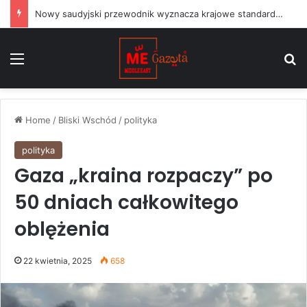
Nowy saudyjski przewodnik wyznacza krajowe standardy dla projektów sztuki publicznej
Menu
S
Home
/
Bliski Wschód
/
polityka
polityka
Gaza „kraina rozpaczy” po
50 dniach całkowitego
oblężenia
22 kwietnia, 2025
658