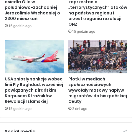
osiedla Gilo w
zaprzestania
y
y
południowo-zachodniej
„terrorystycznych” ataków
j
w
Jerozolimie Wschodniej o
na państwa regionu i
s
i
2300 mieszkań
przestrzegania rezolucji
k
z
ONZ
15 godzin ago
i
r
15 godzin ago
z
a
a
e
w
l
i
s
e
k
s
i
z
m
e
USA zniosły sankcje wobec
Plotki w mediach
a
linii Fly Baghdad, wcześniej
społecznościowych
n
t
powiązanych z irańskim
wywołały masowy napływ
i
a
Korpusem Strażników
migrantów do hiszpańskiej
e
k
Rewolucji Islamskiej
Ceuty
b
u
15 godzin ago
2 dni ago
r
n
o
a
n
p
i
o
Social media