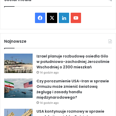
n
ł
a
u
W
d
F
X
L
Y
i
n
e
i
a
i
o
l
e
k
o
c
n
u
a
d
Najnowsze
n
B
e
k
T
o
e
Izrael planuje rozbudowę osiedla Gilo
c
i
b
e
u
w południowo-zachodniej Jerozolimie
d
r
Wschodniej o 2300 mieszkań
o
u
o
d
b
b
14 godzin ago
t
i
u
o
I
e
Czy porozumienie USA–Iran w sprawie
e
Ormuzu może zmienić światową
g
k
n
żeglugę i zasady handlu
ł
międzynarodowego?
o
14 godzin ago
k
o
USA kontynuuje rozmowy w sprawie
ń