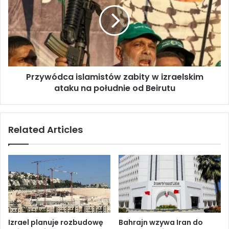
z
a
y
r
w
a
ó
k
d
i
c
e
a
t
Przywódca islamistów zabity w izraelskim
i
y
ataku na południe od Beirutu
s
i
l
d
a
r
m
Related Articles
o
i
n
s
y
t
,
ó
g
w
d
z
y
a
r
b
o
i
Izrael planuje rozbudowę
Bahrajn wzywa Iran do
s
t