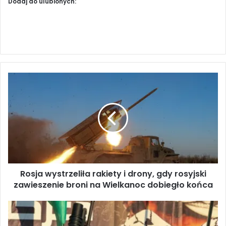
Dodaj do ulubionych:
R
o
s
j
a
w
y
s
t
Rosja wystrzeliła rakiety i drony, gdy rosyjski
r
zawieszenie broni na Wielkanoc dobiegło końca
z
e
l
P
i
r
ł