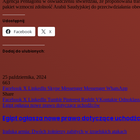
Agencja Pentagonu w oświadczeniu stwierdziła, że proponowana tran
pakiet wzmocni zdolność Arabii Saudyjskiej do przeciwdziałania ob
Udostępnij:
Facebook
X
Dodaj do ulubionych:
25 października, 2024
663
Facebook
X
LinkedIn
Skype
Messenger
Messenger
WhatsApp
Share
Facebook
X
LinkedIn
Tumblr
Pinterest
Reddit
VKontakte
Odnoklass
Egipt ogłasza nowe prawo dotyczące uchodźców
Egipt ogłasza nowe prawo dotyczące uchodź
Irańska armia: Dwóch żołnierzy zabitych w izraelskich atakach