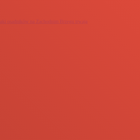
gentyński Milei balansuje między Waszyngtonem a Pekinem