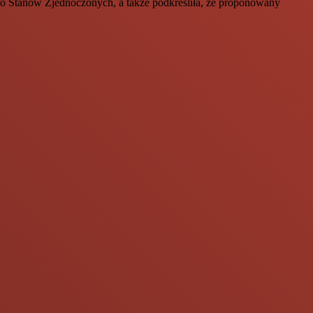
go Stanów Zjednoczonych, a także podkreśliła, że proponowany