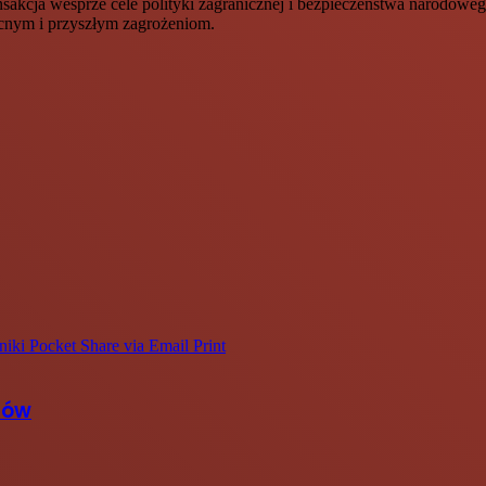
sakcja wesprze cele polityki zagranicznej i bezpieczeństwa narodowe
ecnym i przyszłym zagrożeniom.
niki
Pocket
Share via Email
Print
ców