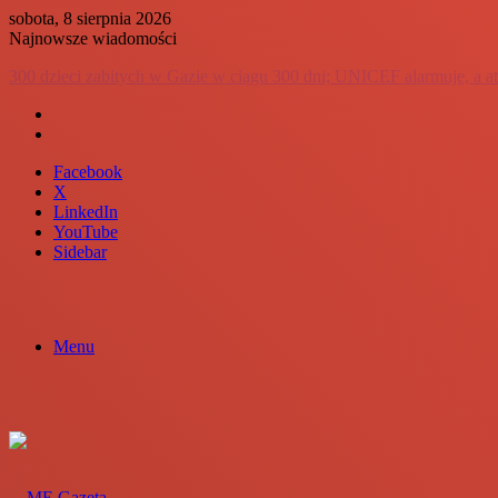
sobota, 8 sierpnia 2026
Najnowsze wiadomości
Chiny krytykują USA w sporze dotyczącym Huawei, podczas gdy ar
Facebook
X
LinkedIn
YouTube
Sidebar
Menu