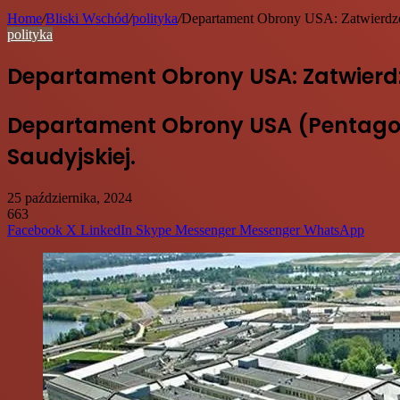
Home
/
Bliski Wschód
/
polityka
/
Departament Obrony USA: Zatwierdzen
polityka
Departament Obrony USA: Zatwierdz
Departament Obrony USA (Pentagon)
Saudyjskiej.
25 października, 2024
663
Facebook
X
LinkedIn
Skype
Messenger
Messenger
WhatsApp