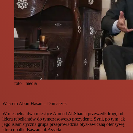
foto - media
Wassem Abou Hasan – Damaszek
W niespełna dwa miesiące Ahmed Al-Sharaa przeszedł drogę od
lidera rebeliantów do tymczasowego prezydenta Syrii, po tym jak
jego islamistyczna grupa przeprowadziła błyskawiczną ofensywę,
która obaliła Baszara al-Assada.