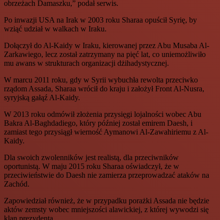
obrzeżach Damaszku,” podał serwis.
Po inwazji USA na Irak w 2003 roku Sharaa opuścił Syrię, by
wziąć udział w walkach w Iraku.
Dołączył do Al-Kaidy w Iraku, kierowanej przez Abu Musaba Al-
Zarkawiego, lecz został zatrzymany na pięć lat, co uniemożliwiło
mu awans w strukturach organizacji dżihadystycznej.
W marcu 2011 roku, gdy w Syrii wybuchła rewolta przeciwko
rządom Assada, Sharaa wrócił do kraju i założył Front Al-Nusra,
syryjską gałąź Al-Kaidy.
W 2013 roku odmówił złożenia przysięgi lojalności wobec Abu
Bakra Al-Baghdadiego, który później został emirem Daesh, i
zamiast tego przysiągł wierność Aymanowi Al-Zawahiriemu z Al-
Kaidy.
Dla swoich zwolenników jest realistą, dla przeciwników
oportunistą. W maju 2015 roku Sharaa oświadczył, że w
przeciwieństwie do Daesh nie zamierza przeprowadzać ataków na
Zachód.
Zapowiedział również, że w przypadku porażki Assada nie będzie
aktów zemsty wobec mniejszości alawickiej, z której wywodzi się
klan prezydenta.