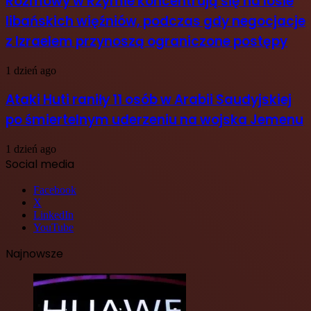
Rozmowy w Rzymie koncentrują się na losie
libańskich więźniów, podczas gdy negocjacje
z Izraelem przynoszą ograniczone postępy
1 dzień ago
Ataki Huti raniły 11 osób w Arabii Saudyjskiej
po śmiertelnym uderzeniu na wojska Jemenu
1 dzień ago
Social media
Facebook
X
LinkedIn
YouTube
Najnowsze