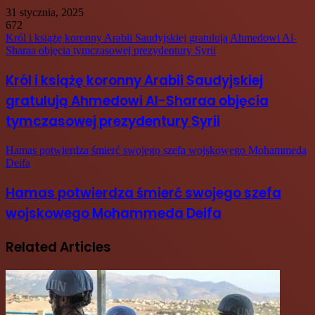
31 stycznia, 2025
672
Król i książę koronny Arabii Saudyjskiej gratulują Ahmedowi Al-
Sharaa objęcia tymczasowej prezydentury Syrii
Król i książę koronny Arabii Saudyjskiej
gratulują Ahmedowi Al-Sharaa objęcia
tymczasowej prezydentury Syrii
Hamas potwierdza śmierć swojego szefa wojskowego Mohammeda
Deifa
Hamas potwierdza śmierć swojego szefa
wojskowego Mohammeda Deifa
Related Articles