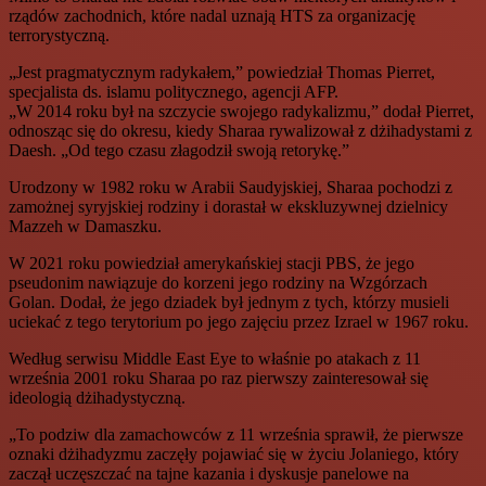
rządów zachodnich, które nadal uznają HTS za organizację
terrorystyczną.
„Jest pragmatycznym radykałem,” powiedział Thomas Pierret,
specjalista ds. islamu politycznego, agencji AFP.
„W 2014 roku był na szczycie swojego radykalizmu,” dodał Pierret,
odnosząc się do okresu, kiedy Sharaa rywalizował z dżihadystami z
Daesh. „Od tego czasu złagodził swoją retorykę.”
Urodzony w 1982 roku w Arabii Saudyjskiej, Sharaa pochodzi z
zamożnej syryjskiej rodziny i dorastał w ekskluzywnej dzielnicy
Mazzeh w Damaszku.
W 2021 roku powiedział amerykańskiej stacji PBS, że jego
pseudonim nawiązuje do korzeni jego rodziny na Wzgórzach
Golan. Dodał, że jego dziadek był jednym z tych, którzy musieli
uciekać z tego terytorium po jego zajęciu przez Izrael w 1967 roku.
Według serwisu Middle East Eye to właśnie po atakach z 11
września 2001 roku Sharaa po raz pierwszy zainteresował się
ideologią dżihadystyczną.
„To podziw dla zamachowców z 11 września sprawił, że pierwsze
oznaki dżihadyzmu zaczęły pojawiać się w życiu Jolaniego, który
zaczął uczęszczać na tajne kazania i dyskusje panelowe na