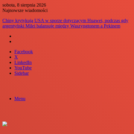
sobota, 8 sierpnia 2026
Najnowsze wiadomości
Chiny krytykują USA w sporze dotyczącym Huawei, podczas gdy
argentyński Milei balansuje między Waszyngtonem a Pekinem
Facebook
X
LinkedIn
YouTube
Sidebar
Menu