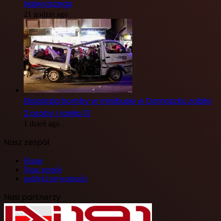
Najwyższego
21 godzin ago
Eksplozja bomby w minibusie w Damaszku zabiła
2 osoby i raniła 13
1 dzień ago
Nasz zespół
Home
Nasz zespół
polityki prywatności
Nasi partnerzy