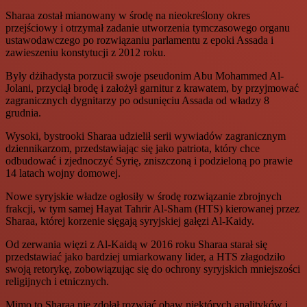
Sharaa został mianowany w środę na nieokreślony okres
przejściowy i otrzymał zadanie utworzenia tymczasowego organu
ustawodawczego po rozwiązaniu parlamentu z epoki Assada i
zawieszeniu konstytucji z 2012 roku.
Były dżihadysta porzucił swoje pseudonim Abu Mohammed Al-
Jolani, przyciął brodę i założył garnitur z krawatem, by przyjmować
zagranicznych dygnitarzy po odsunięciu Assada od władzy 8
grudnia.
Wysoki, bystrooki Sharaa udzielił serii wywiadów zagranicznym
dziennikarzom, przedstawiając się jako patriota, który chce
odbudować i zjednoczyć Syrię, zniszczoną i podzieloną po prawie
14 latach wojny domowej.
Nowe syryjskie władze ogłosiły w środę rozwiązanie zbrojnych
frakcji, w tym samej Hayat Tahrir Al-Sham (HTS) kierowanej przez
Sharaa, której korzenie sięgają syryjskiej gałęzi Al-Kaidy.
Od zerwania więzi z Al-Kaidą w 2016 roku Sharaa starał się
przedstawiać jako bardziej umiarkowany lider, a HTS złagodziło
swoją retorykę, zobowiązując się do ochrony syryjskich mniejszości
religijnych i etnicznych.
Mimo to Sharaa nie zdołał rozwiać obaw niektórych analityków i