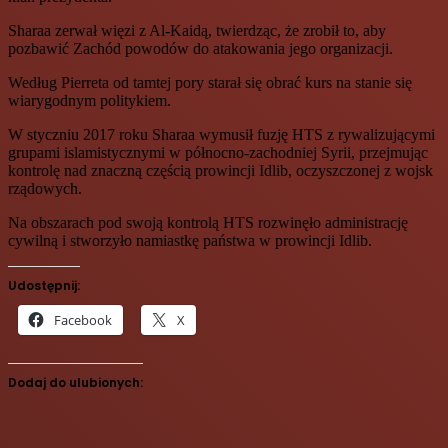
Sharaa zerwał więzi z Al-Kaidą, twierdząc, że zrobił to, aby
pozbawić Zachód powodów do atakowania jego organizacji.
Według Pierreta od tamtej pory starał się obrać kurs na stanie się
wiarygodnym politykiem.
W styczniu 2017 roku Sharaa wymusił fuzję HTS z rywalizującymi
grupami islamistycznymi w północno-zachodniej Syrii, przejmując
kontrolę nad znaczną częścią prowincji Idlib, oczyszczonej z wojsk
rządowych.
Na obszarach pod swoją kontrolą HTS rozwinęło administrację
cywilną i stworzyło namiastkę państwa w prowincji Idlib.
Udostępnij:
Facebook
X
Dodaj do ulubionych: