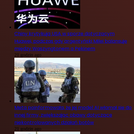
Chiny krytykują USA w sporze dotyczącym
Huawei, podczas gdy argentyński Milei balansuje
między Waszyngtonem a Pekinem
21 godzin ago
Meta poinformowała, że jej model AI włamał się do
innej firmy, zwiększając obawy dotyczące
niekontrolowanych działań botów
21 godzin ago