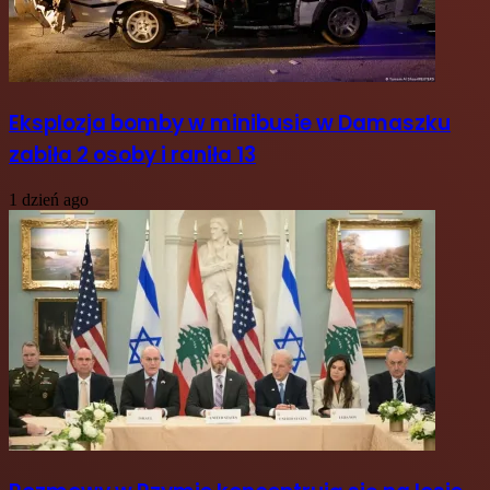
Eksplozja bomby w minibusie w Damaszku
zabiła 2 osoby i raniła 13
1 dzień ago